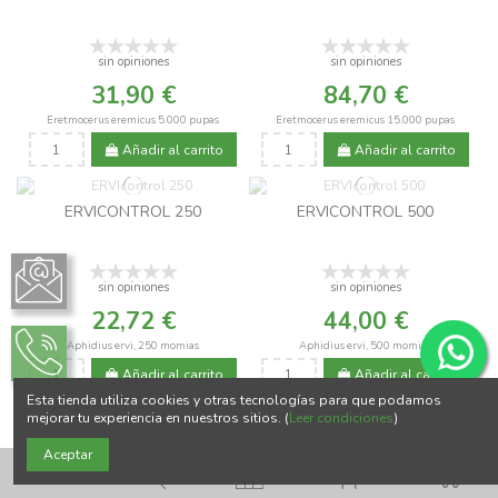
sin opiniones
sin opiniones
31,90 €
84,70 €
Eretmocerus eremicus 5.000 pupas
Eretmocerus eremicus 15.000 pupas
Añadir al carrito
Añadir al carrito
ERVICONTROL 250
ERVICONTROL 500
sin opiniones
sin opiniones
22,72 €
44,00 €
Aphidius ervi, 250 momias
Aphidius ervi, 500 momias
Añadir al carrito
Añadir al carrito
Esta tienda utiliza cookies y otras tecnologías para que podamos
mejorar tu experiencia en nuestros sitios. (
Leer condiciones
)
1
2
Aceptar
0
FAUNA AUXILIAR