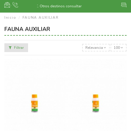
·
o a partir de 400€.
Otros destinos consultar
Inicio
FAUNA AUXILIAR
FAUNA AUXILIAR
Filtrar
Relevancia
100