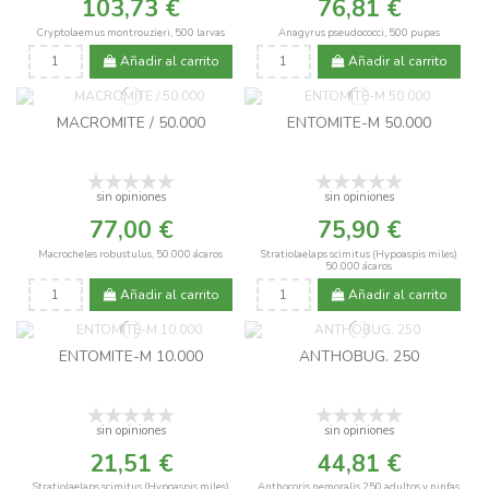
103,73 €
76,81 €
Cryptolaemus montrouzieri, 500 larvas
Anagyrus pseudococci, 500 pupas
Añadir al carrito
Añadir al carrito
MACROMITE / 50.000
ENTOMITE-M 50.000
sin opiniones
sin opiniones
77,00 €
75,90 €
Macrocheles robustulus, 50.000 ácaros
Stratiolaelaps scimitus (Hypoaspis miles)
50.000 ácaros
Añadir al carrito
Añadir al carrito
ENTOMITE-M 10.000
ANTHOBUG. 250
sin opiniones
sin opiniones
21,51 €
44,81 €
Stratiolaelaps scimitus (Hypoaspis miles)
Anthocoris nemoralis 250 adultos y ninfas