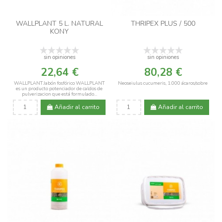
WALLPLANT 5 L. NATURAL
THRIPEX PLUS / 500
KONY
sin opiniones
sin opiniones
22,64 €
80,28 €
WALLPLANT Jabón fosfórico WALLPLANT
Neoseiulus cucumeris, 1.000 ácaros/sobre
es un producto potenciador de caldos de
pulverizacion que está formulado...
Añadir al carrito
Añadir al carrito