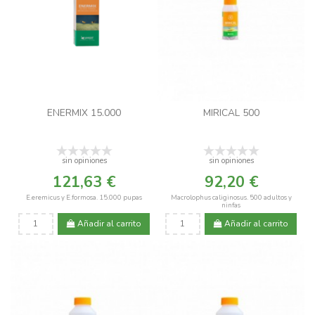
ENERMIX 15.000
MIRICAL 500
sin opiniones
sin opiniones
121,63 €
92,20 €
E.eremicus y E.formosa. 15.000 pupas
Macrolophus caliginosus. 500 adultos y
ninfas
Añadir al carrito
Añadir al carrito