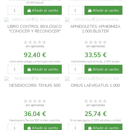
10.000 ácaros
Añadir al carrito
Añadir al carrito
LIBRO CONTROL BIOLÓGICO
APHIDOLETES APHIDIMIZA
"CONOCER Y RECONOCER"
1.000 BLISTER
sin opiniones
sin opiniones
92,40 €
33,55 €
Libro sobre plagas y enemigos naturales
Aphidoletes aphidimyza, 1.000 pupas
Añadir al carrito
Añadir al carrito
NESIDIOCORIS TENUIS 500
ORIUS LAEVIGATUS 1.000
sin opiniones
sin opiniones
36,04 €
25,74 €
Nesidiocoris Tenius 500 ninfas y adultos
Orius laevigatus (1.000 adultos y ninfas)
Añadir al carrito
Añadir al carrito