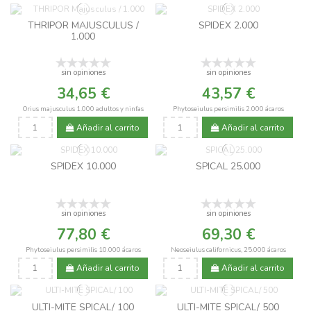
THRIPOR MAJUSCULUS /
SPIDEX 2.000
1.000
sin opiniones
sin opiniones
34,65 €
43,57 €
Orius majusculus 1.000 adultos y ninfas
Phytoseiulus persimilis 2.000 ácaros
Añadir al carrito
Añadir al carrito
SPIDEX 10.000
SPICAL 25.000
sin opiniones
sin opiniones
77,80 €
69,30 €
Phytoseiulus persimilis 10.000 ácaros
Neoseiulus californicus, 25.000 ácaros
Añadir al carrito
Añadir al carrito
ULTI-MITE SPICAL/ 100
ULTI-MITE SPICAL/ 500