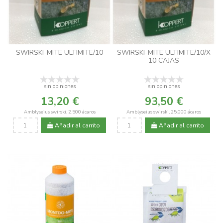
SWIRSKI-MITE ULTIMITE/10
SWIRSKI-MITE ULTIMITE/10/X
10 CAJAS
sin opiniones
sin opiniones
13,20 €
93,50 €
Amblyseius swirski, 2.500 ácaros
Amblyseius swirski, 25.000 ácaros
Añadir al carrito
Añadir al carrito