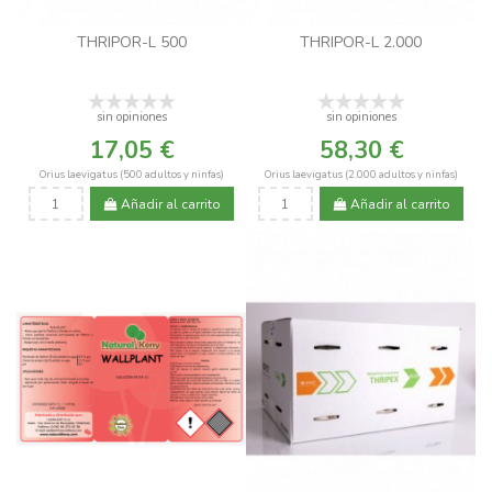
THRIPOR-L 500
THRIPOR-L 2.000
sin opiniones
sin opiniones
17,05 €
58,30 €
Orius laevigatus (500 adultos y ninfas)
Orius laevigatus (2.000 adultos y ninfas)
Añadir al carrito
Añadir al carrito