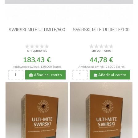
SWIRSKI-MITE ULTIMITE/500
SWIRSKI-MITE ULTIMITE/100
sin opiniones
sin opiniones
183,43 €
44,78 €
Amblyseius swirski, 125.000 ácaros
Amblyseius swirski, 25.000 ácaros
Añadir al carrito
Añadir al carrito