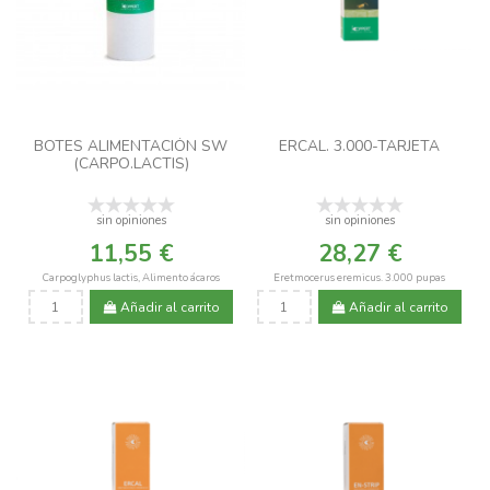
BOTES ALIMENTACIÓN SW
ERCAL. 3.000-TARJETA
(CARPO.LACTIS)
sin opiniones
sin opiniones
11,55 €
28,27 €
Carpoglyphus lactis, Alimento ácaros
Eretmocerus eremicus. 3.000 pupas
Añadir al carrito
Añadir al carrito