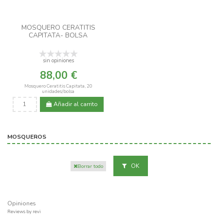
MOSQUERO CERATITIS
CAPITATA- BOLSA
sin opiniones
88,00 €
Mosquero Ceratitis Capitata, 20
unidades/bolsa
Añadir al carrito
MOSQUEROS
OK
Borrar todo
Opiniones
Reviews by
revi