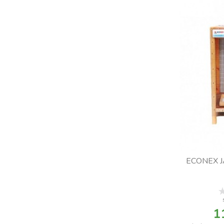
ECONEX 
1