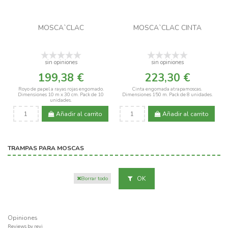
MOSCA`CLAC
MOSCA`CLAC CINTA
sin opiniones
sin opiniones
199,38 €
223,30 €
Royo de papel a rayas rojas engomado.
Cinta engomada atrapamoscas.
Dimensiones 10 m x 30 cm. Pack de 10
Dimensiones 150 m. Pack de 8 unidades.
unidades.
Añadir al carrito
Añadir al carrito
TRAMPAS PARA MOSCAS
OK
Borrar todo
Opiniones
Reviews by
revi