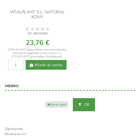
VITALPLANT 5 L. NATURAL
KONY
sin opiniones
23,76 €
VITALPLANT Abono foliar con aminoácidos,
extractos vegetales y hierro (3 en 1)
VITALPLANT promuebe y fortalece el...
Añadir al carrito
HIERRO
OK
Borrar todo
Opiniones
Reviews by
revi