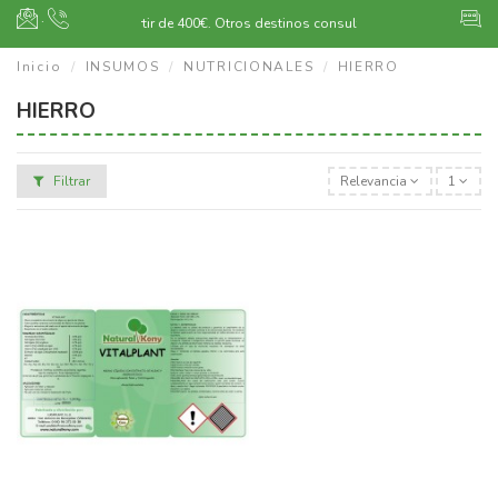
·
Envío gratuito a partir de 400€.
Otros destinos consultar
Inicio
INSUMOS
NUTRICIONALES
HIERRO
HIERRO
Filtrar
Relevancia
1