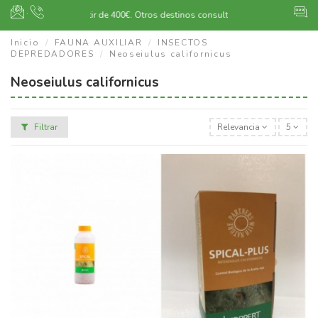
·
Envío gratuito a partir de 400€.
Otros destinos consultar
Inicio
FAUNA AUXILIAR
INSECTOS
DEPREDADORES
Neoseiulus californicus
Neoseiulus californicus
Filtrar
Relevancia
5