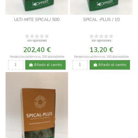
ULTI-MITE SPICAL/ 500
SPICAL -PLUS / 10
sin opiniones
sin opiniones
202,40 €
13,20 €
Neoseiulus californicus, 100 ácaros/sobre
Neoseiulus californicus, 100 ácaros/sobre
Añadir al carrito
Añadir al carrito