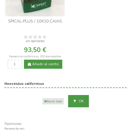
SPICAL-PLUS / 10X10 CAJAS
sin opiniones
93,50 €
Neoseiulus californicus, 100 ácaros/sobre
Añadir al carrito
Neoseiulus californicus
OK
Borrar todo
Opiniones
Reviews by
revi