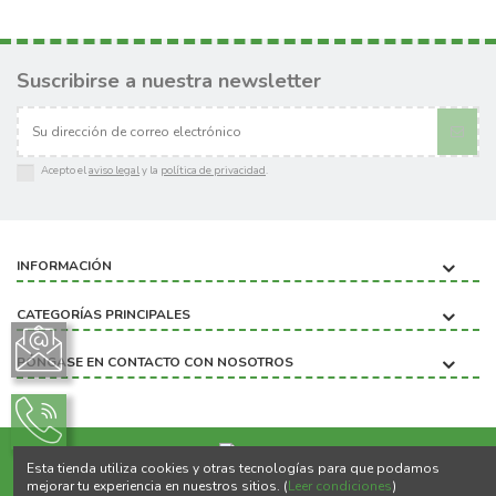
Suscribirse a nuestra newsletter
Acepto el
aviso legal
y la
política de privacidad
.
INFORMACIÓN
CATEGORÍAS PRINCIPALES
PÓNGASE EN CONTACTO CON NOSOTROS
Esta tienda utiliza cookies y otras tecnologías para que podamos
Copyright ©2020 BIOBICHO
mejorar tu experiencia en nuestros sitios. (
Leer condiciones
)