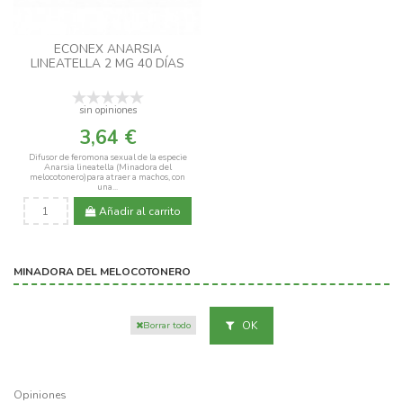
ECONEX ANARSIA
LINEATELLA 2 MG 40 DÍAS
sin opiniones
3,64 €
Difusor de feromona sexual de la especie
Anarsia lineatella (Minadora del
melocotonero)para atraer a machos, con
una...
Añadir al carrito
MINADORA DEL MELOCOTONERO
OK
Borrar todo
Opiniones