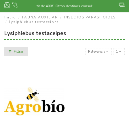
·
Envío gratuito a partir de 400€.
Otros destinos consultar
Inicio
FAUNA AUXILIAR
INSECTOS PARASITOIDES
Lysiphiebus testaceipes
Lysiphiebus testaceipes
Filtrar
Relevancia
1