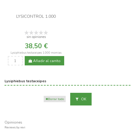
LYSICONTROL 1.000
sin opiniones
38,50 €
Lysiphiebus testaceipes 1.000 momias
Añadir al carrito
Lysiphiebus testaceipes
OK
Borrar todo
Opiniones
Reviews by
revi