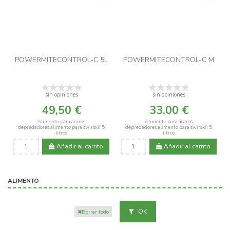
POWERMITECONTROL-C 5L
POWERMITECONTROL-C M
sin opiniones
sin opiniones
49,50 €
33,00 €
Alimento para ácaros
Alimento para ácaros
depredadores,alimento para swirskii 5
depredadores,alimento para swirskii 5
litros
litros
Añadir al carrito
Añadir al carrito
ALIMENTO
OK
Borrar todo