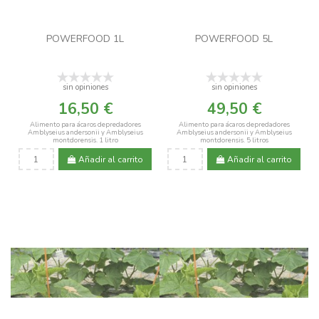
POWERFOOD 1L
POWERFOOD 5L
sin opiniones
sin opiniones
16,50 €
49,50 €
Alimento para ácaros depredadores
Alimento para ácaros depredadores
Amblyseius andersonii y Amblyseius
Amblyseius andersonii y Amblyseius
montdorensis. 1 litro
montdorensis. 5 litros
Añadir al carrito
Añadir al carrito