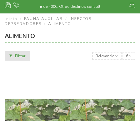
·
Envío gratuito a partir de 400€.
Otros destinos consultar
Inicio
FAUNA AUXILIAR
INSECTOS
DEPREDADORES
ALIMENTO
ALIMENTO
Filtrar
Relevancia
6