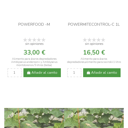
POWERFOOD -M
POWERMITECONTROL-C 1L
sin opiniones
sin opiniones
33,00 €
16,50 €
Alimento para ácaros depredadores
Alimento para ácaros
Amblyseius andersonii y Amblyseius
depredadores,alimento para swirskii1 litro
montdorensis.5 litros (bolsa)
Añadir al carrito
Añadir al carrito