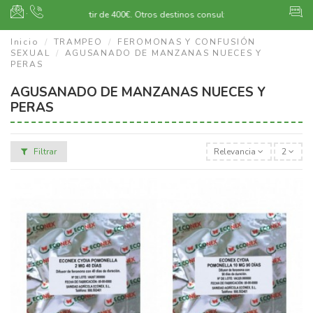
·
Envío gratuito a partir de 400€.
Otros destinos consultar
Inicio
TRAMPEO
FEROMONAS Y CONFUSIÓN
SEXUAL
AGUSANADO DE MANZANAS NUECES Y
PERAS
AGUSANADO DE MANZANAS NUECES Y
PERAS
Filtrar
Relevancia
2