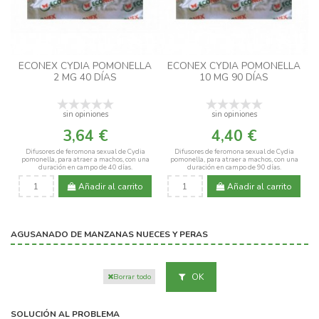
ECONEX CYDIA POMONELLA
ECONEX CYDIA POMONELLA
2 MG 40 DÍAS
10 MG 90 DÍAS
sin opiniones
sin opiniones
3,64 €
4,40 €
Difusores de feromona sexual de Cydia
Difusores de feromona sexual de Cydia
pomonella, para atraer a machos, con una
pomonella, para atraer a machos, con una
duración en campo de 40 días.
duración en campo de 90 días.
Añadir al carrito
Añadir al carrito
AGUSANADO DE MANZANAS NUECES Y PERAS
OK
Borrar todo
SOLUCIÓN AL PROBLEMA