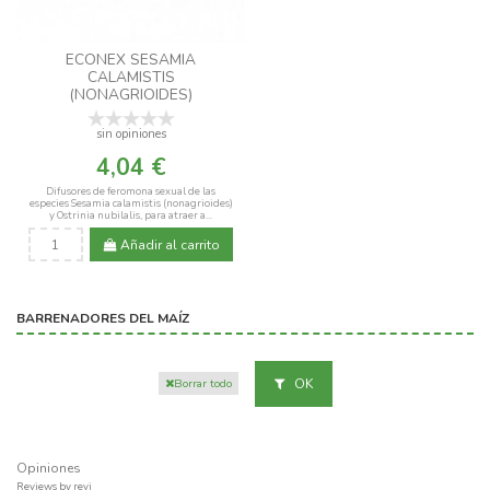
ECONEX SESAMIA
CALAMISTIS
(NONAGRIOIDES)
sin opiniones
4,04 €
Difusores de feromona sexual de las
especies Sesamia calamistis (nonagrioides)
y Ostrinia nubilalis, para atraer a...
Añadir al carrito
BARRENADORES DEL MAÍZ
OK
Borrar todo
Opiniones
Reviews by
revi