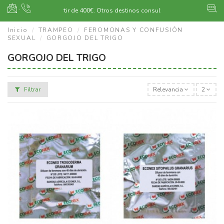
·
Envío gratuito a partir de 400€.
Otros destinos consultar
Inicio
TRAMPEO
FEROMONAS Y CONFUSIÓN
SEXUAL
GORGOJO DEL TRIGO
GORGOJO DEL TRIGO
Filtrar
Relevancia
2