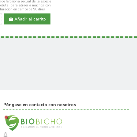
s de feromona sexual de la especie
oluta, para atraer a machos, con
uración en campo de 90 días.
Añadir al carrito
Póngase en contacto con nosotros